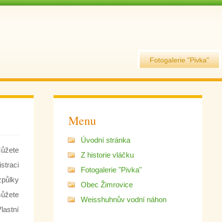
Fotogalerie "Pivka"
Menu
Úvodní stránka
ůžete
Z historie vláčku
straci
Fotogalerie "Pivka"
způlky
Obec Žimrovice
ůžete
Weisshuhnův vodní náhon
lastní