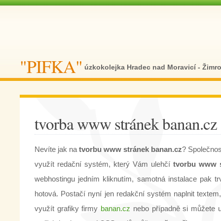
"PIFKA"
úzkokolejka Hradec nad Moravicí - Žimr
tvorba www stránek banan.cz
Nevíte jak na
tvorbu www stránek banan.cz
? Společno
využít redační systém, který Vám ulehčí
tvorbu www s
webhostingu jedním kliknutím, samotná instalace pak tr
hotová. Postačí nyní jen redakční systém naplnit textem, 
využít grafiky firmy
banan.cz
nebo případně si můžete up