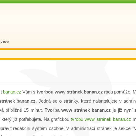
ovice
st
banan.cz
Vám s
tvorbou www stránek banan.cz
ráda pomůže. M
tránek banan.cz.
Jedná se o stránky, které naisntalujete v admini
vá přibližně 15 minut.
Tvorba www stránek banan.cz
je již nyní 
který již potřebujete. Na grafickou
tvrobu www stránek banan.cz
m
ravit redakční systém osobně. V administraci stránek je sekce "V