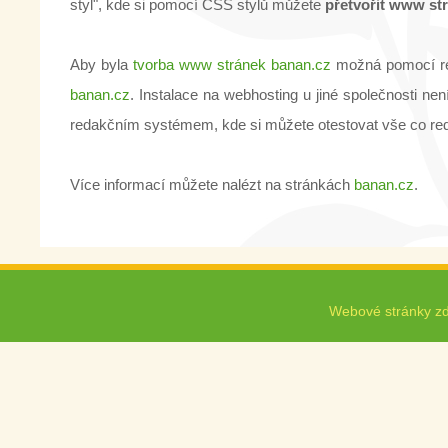
styl", kde si pomocí CSS stylů můžete
přetvořit www st
Aby byla
tvorba www stránek banan.cz
možná pomocí red
banan.cz
. Instalace na webhosting u jiné společnosti n
redakčním systémem, kde si můžete otestovat vše co re
Více informací můžete nalézt na stránkách
banan.cz
.
Webové stránky z