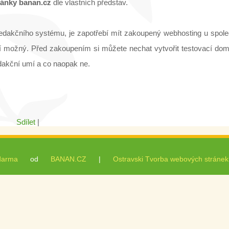
ránky banan.cz
dle vlastních představ.
akčního systému, je zapotřebí mít zakoupený webhosting u spole
ení možný. Před zakoupením si můžete nechat vytvořit testovací do
dakční umí a co naopak ne.
Sdílet
|
darma
od
BANAN.CZ
|
Ostravski Tvorba webových stránek